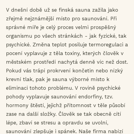
V dnešní době už se finská sauna zažila jako
zřejmě nejznámější místo pro saunování. Při
správné míře je celý proces velmi prospěšný
organismu po všech stránkách - jak fyzické, tak
psychické. Změna teplot posiluje termoregulaci a
pocení vyplavuje z těla toxiny, kterých člověk v
městském prostředí nachytá denně víc než dost.
Pokud vás trápí prokrvení končetin nebo nízký
krevní tlak, pak je sauna výborné místo k
eliminaci tohoto problému. V rovině psychické
pohody vyplavuje saunování endorfiny, tzv.
hormony štěstí, jejichž přítomnost v těle působí
zase na další složky. Člověk se tak obecně cítí
lépe, zbaví se stresu a opravdu se uvolní,
saunování zlepšuje i spánek. Naše firma nabízí