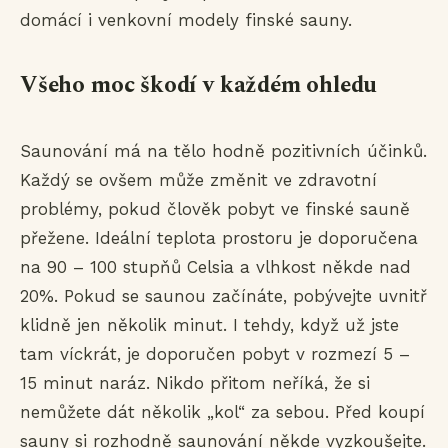
domácí i venkovní modely finské sauny.
Všeho moc škodí v každém ohledu
Saunování má na tělo hodně pozitivních účinků.
Každý se ovšem může změnit ve zdravotní
problémy, pokud člověk pobyt ve finské sauně
přežene. Ideální teplota prostoru je doporučena
na 90 – 100 stupňů Celsia a vlhkost někde nad
20%. Pokud se saunou začínáte, pobývejte uvnitř
klidně jen několik minut. I tehdy, když už jste
tam víckrát, je doporučen pobyt v rozmezí 5 –
15 minut naráz. Nikdo přitom neříká, že si
nemůžete dát několik „kol“ za sebou. Před koupí
sauny si rozhodně saunování někde vyzkoušejte.