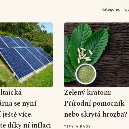
Kategorie:
Tip
ltaická
Zelený kratom:
árna se nyní
Přírodní pomocník
 ještě více.
nebo skrytá hrozba?
te díky ní inflaci
TIPY A RADY