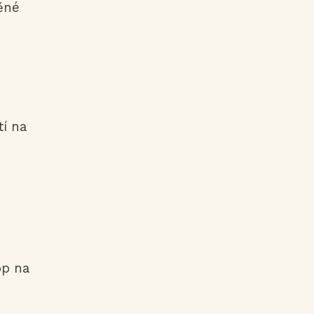
ěné
í na
op na