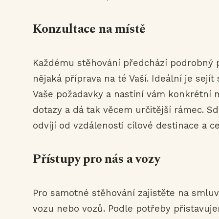
Konzultace na místě
Každému stěhování předchází podrobný p
nějaká příprava na té Vaší. Ideální je sej
Vaše požadavky a nastíní vám konkrétní m
dotazy a dá tak věcem určitější rámec. Sd
odvíjí od vzdálenosti cílové destinace a 
Přístupy pro nás a vozy
Pro samotné stěhování zajistěte na smlu
vozu nebo vozů. Podle potřeby přistavuje