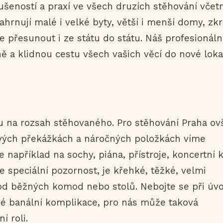
kušeností a praxí ve všech druzích stěhování včet
hrnují malé i velké byty, větší i menší domy, zkr
e přesunout i ze státu do státu. Náš profesionáln
aně a klidnou cestu všech vašich věcí do nové lokal
du na rozsah stěhovaného. Pro stěhování Praha o
ových překážkách a náročných položkách víme
apříklad na sochy, piána, přístroje, koncertní k
je speciální pozornost, je křehké, těžké, velmi
 od běžných komod nebo stolů. Nebojte se při úv
vé banální komplikace, pro nás může taková
í roli.