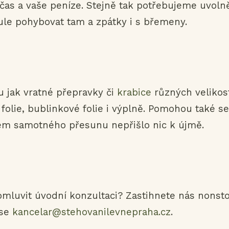
 čas a vaše peníze. Stejně tak potřebujeme uvoln
ule pohybovat tam a zpátky i s břemeny.
u jak vratné přepravky či
krabice
různých velikost
folie, bublinkové folie i výplně. Pomohou také se
em samotného přesunu nepřišlo nic k újmě.
omluvit úvodní konzultaci? Zastihnete nás nonst
ese
kancelar@stehovanilevnepraha.cz
.