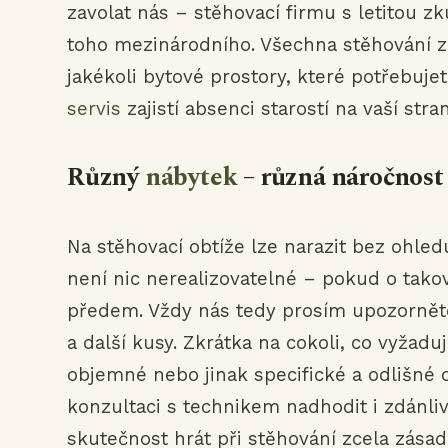
zavolat nás – stěhovací firmu s letitou z
toho mezinárodního. Všechna stěhování za
jakékoli bytové prostory, které potřebujet
servis
zajistí absenci starostí na vaší str
Různý
nábytek
– různá náročnost
Na stěhovací obtíže lze narazit bez ohle
není nic nerealizovatelné – pokud o tak
předem. Vždy nás tedy prosím upozorněte n
a další kusy. Zkrátka na cokoli, co vyžadu
objemné nebo jinak specifické a odlišné
konzultaci s technikem nadhodit i zdánli
skutečnost hrát při stěhování zcela zásadn