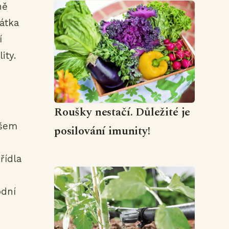
ně
átka
í
ity.
Roušky nestačí. Důležité je
všem
posilování imunity!
řídla
odní