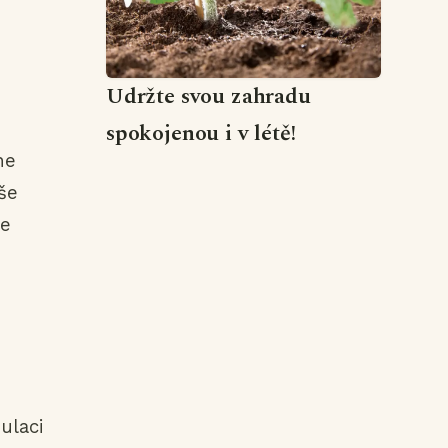
Udržte svou zahradu
spokojenou i v létě!
ne
še
se
ulaci