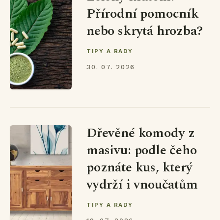
Přírodní pomocník
nebo skrytá hrozba?
TIPY A RADY
30. 07. 2026
Dřevěné komody z
masivu: podle čeho
poznáte kus, který
vydrží i vnoučatům
TIPY A RADY